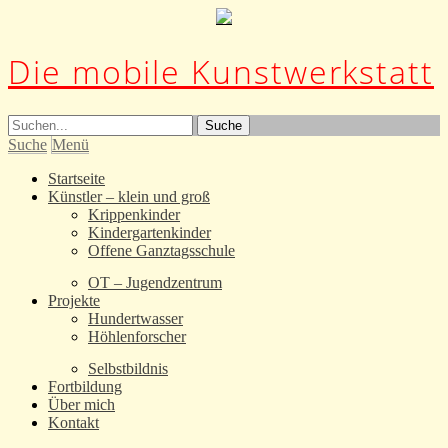
Die mobile Kunstwerkstatt
Suche
Menü
Startseite
Künstler – klein und groß
Krippenkinder
Kindergartenkinder
Offene Ganztagsschule
OT – Jugendzentrum
Projekte
Hundertwasser
Höhlenforscher
Selbstbildnis
Fortbildung
Über mich
Kontakt